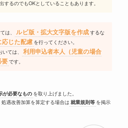
出するのでもOKとしていることもあります。
ルビ版・拡大文字版を作成
しては、
するな
に応じた配慮
を行ってください。
利用申込者本人（児童の場合
おいては、
必要
です。
を取り上げました。
示が必要なもの
、処遇改善加算を算定する場合は
を掲示
就業規則等