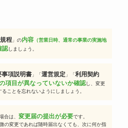
規程
内容
」の
（営業日時、通常の事業の実施地
確認
しましょう。
要事項説明書
運営規定
利用契約
」「
」「
の項目が異なっていないか確認
し、変更
することを忘れないようにしましょう。
変更届の提出が必要
場合は、
です。
微の変更であれば随時届出なくても、次に何か指